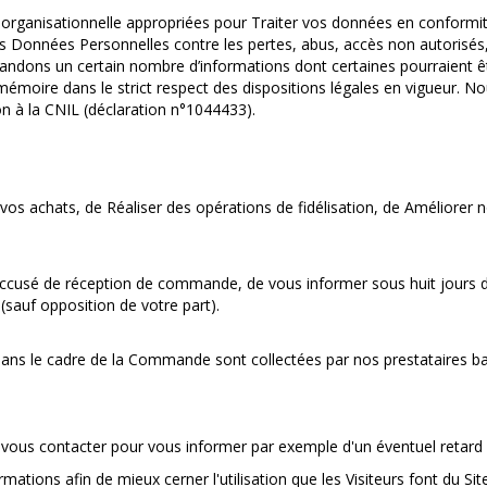
rganisationnelle appropriées pour Traiter vos données en conformité
s Données Personnelles contre les pertes, abus, accès non autorisés, 
andons un certain nombre d’informations dont certaines pourraient ê
moire dans le strict respect des dispositions légales en vigueur. Nou
on à la CNIL (déclaration n°1044433).
de vos achats, de Réaliser des opérations de fidélisation, de Amélio
ccusé de réception de commande, de vous informer sous huit jours d’un
sauf opposition de votre part).
ns le cadre de la Commande sont collectées par nos prestataires ba
vous contacter pour vous informer par exemple d'un éventuel retard d
ions afin de mieux cerner l'utilisation que les Visiteurs font du S