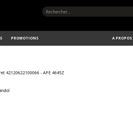
S
PROMOTIONS
A PROPOS
iret 42120622100066 - APE 4645Z
andol